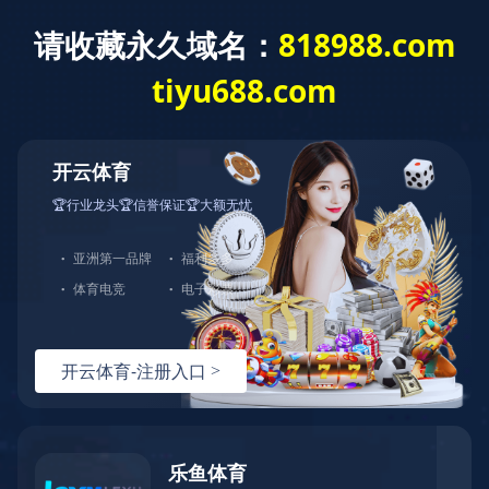
关于顺景
制造企业信息化管
首页
MES系统
ERP产品
精密五金ERP系统
塑胶制品ERP软件
3C电子ERP系统
ERP方案
案例
服务
动态
理
汽车配件ERP软件
机械制造ERP系统
顺景
照明行业ERP软件
家用电器ERP系统
广东总部咨询电话：
解决方案服务商
400-600-4155
首页
>
ERP方案
>
机械制造ERP系统
医疗器械ERP系统
家具行业ERP软件
化工行业ERP系统
玩具行业ERP系统
机器人ERP软件